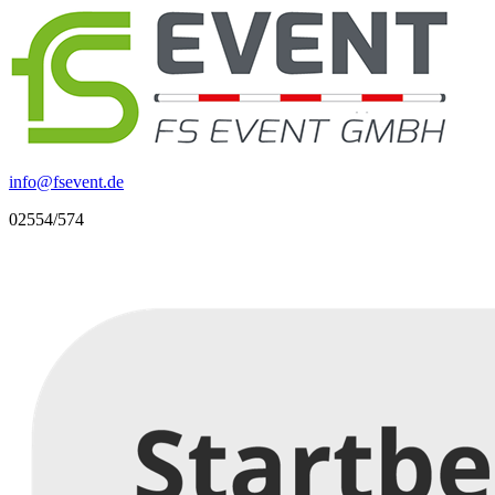
info
@
fsevent.de
02554/574