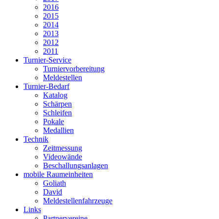
2016
2015
2014
2013
2012
2011
Turnier-Service
Turniervorbereitung
Meldestellen
Turnier-Bedarf
Katalog
Schärpen
Schleifen
Pokale
Medallien
Technik
Zeitmessung
Videowände
Beschallungsanlagen
mobile Raumeinheiten
Goliath
David
Meldestellenfahrzeuge
Links
Partnervereine